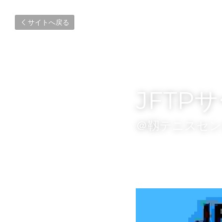
サイトへ戻る
JFTP
＠靱テニスセン