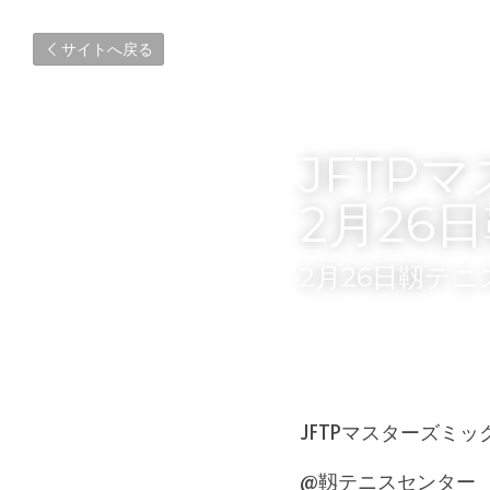
サイトへ戻る
JFTP
2月26
2月26日靱テ
JFTPマスターズミ
@靱テニスセンター