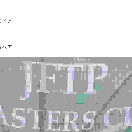
次ペア
希ペア