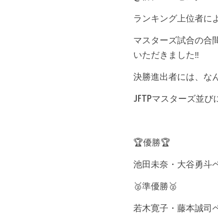
ランキング上位者に
マスターズ試合の合
いただきました‼️
決勝進出者には、なん
JFTPマスターズ並
🏆優勝🏆
池田未奈・大谷勇斗
🥈準優勝🥈
若木寛子・藤本誠司