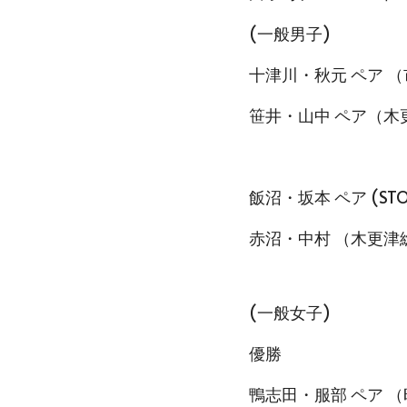
(一般男子)
十津川・秋元 ペア 
笹井・山中 ペア（木
飯沼・坂本 ペア (ST
赤沼・中村 （木更津
(一般女子)
優勝
鴨志田・服部 ペア 