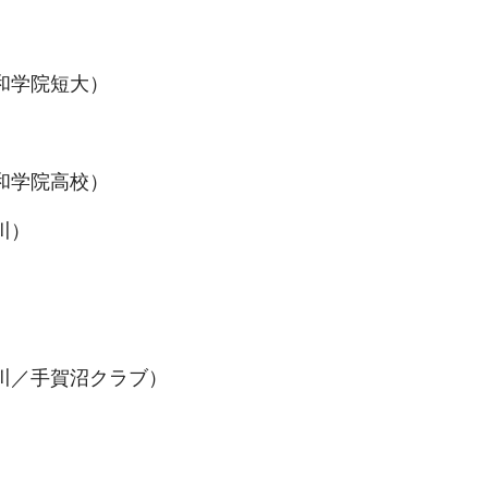
和学院短大）
和学院高校）
川）
川／手賀沼クラブ）