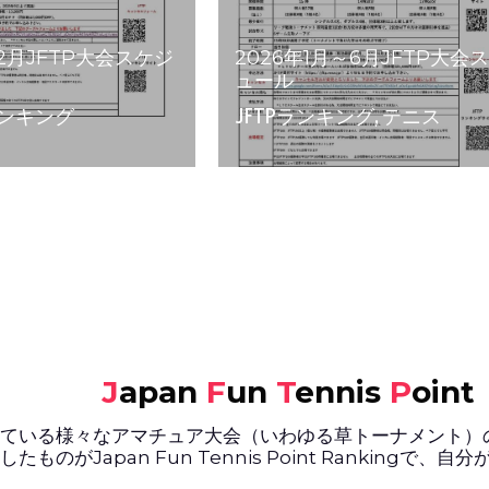
J
apan 
F
un 
T
ennis 
P
oin
ている様々なアマチュア大会（いわゆる草トーナメント）
たものがJapan Fun Tennis Point Rankin
続けるモチベ ーションの１つになれば」
ない方が、試合に出場する楽しみの１つ、きっかけの１つ
られました。
、ソフトテニスプレーヤーのみなさん、ぜひ参加してくだ
JFTP　硬式テニス
J