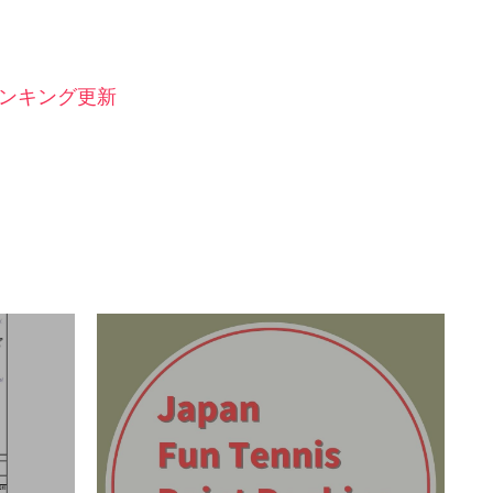
JFTPソフトテニス9・10月対象大
会
スケジ
男子,
テニス,
JFTPランキング,
女子,
ソフトテニス