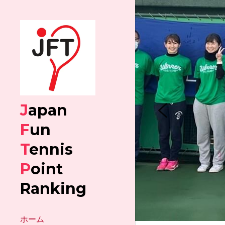
J
apan 
F
un 
T
ennis
P
oint
Ranking
ホーム