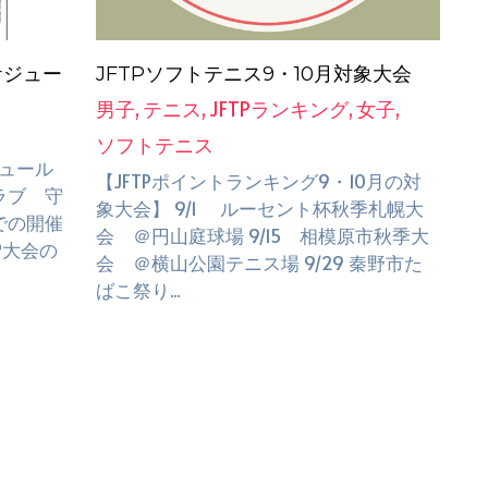
ケジュー
JFTPソフトテニス9・10月対象大会
男子,
テニス,
JFTPランキング,
女子,
ソフトテニス
ジュール
【JFTPポイントランキング9・10月の対
ラブ 守
象大会】 9/1 ルーセント杯秋季札幌大
での開催
会 ＠円山庭球場 9/15 相模原市秋季大
TP大会の
会 ＠横山公園テニス場 9/29 秦野市た
ばこ祭り...