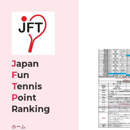
J
apan 
F
un 
T
ennis
P
oint
Ranking
ホーム