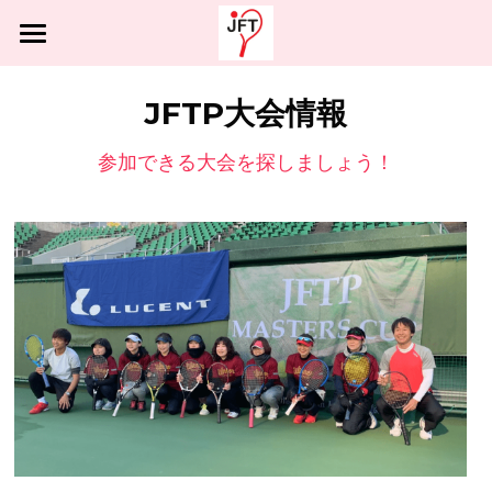
×
ブログカテゴリー
ホーム
JFTP大会情報
すべてのカテゴリ
JFTPとは
参加できる大会を探しましょう！
テニス
ソフトテニス
JFTP硬式テニス
男子総合ランキング
大会情報
JFTPソフトテニス
女子総合ランキング
男子総合ランキング
ブログ
男子ダブルスランキング
女子総合ランキング
協力団体募集中
男子シングルスランキング
女子ダブルスランキング