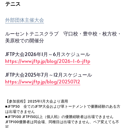
テニス
女子シングルスランキング
外部団体主催大会
ルーセントテニスクラブ　守口校・豊中校・枚方校・
美原校での開催分
JFTP大会2026年1月～6月スケジュール
https://www.jftp.jp/blog/2026-1-6-jftp
JFTP大会2025年7月～12月スケジュール
https://www.jftp.jp/blog/20250712
【参加規程】2025年1月大会より適用
■JFTP50　全てのJFTP大会および草トーナメントで優勝経験のある方
は出場できません
■JFTP100 JFTP150以上（個人戦）の優勝経験者は出場できません　
JFTP100優勝者は同会場、同種目は出場できません、ペア変えても不
可