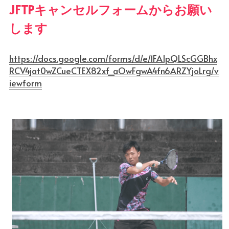
JFTPキャンセルフォームからお願い
します      
https://docs.google.com/forms/d/e/1FAIpQLScGGBhx
RCV4jat0wZCueCTEX82xf_aOwFgwA4fn6ARZYjoLrg/v
iewform